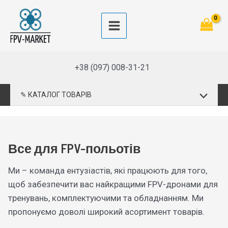
Перейти
до
Main
вмісту
Menu
+38 (097) 008-31-21
Перемик
✎ КАТАЛОГ ТОВАРІВ
меню
Все для FPV-польотів
Ми – команда ентузіастів, які працюють для того,
щоб забезпечити вас найкращими FPV-дронами для
тренувань, комплектуючими та обладнанням. Ми
пропонуємо доволі широкий асортимент товарів.