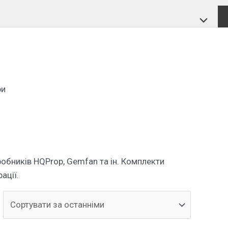
Перемик
меню
ри
обників HQProp, Gemfan та ін. Комплекти
ації.