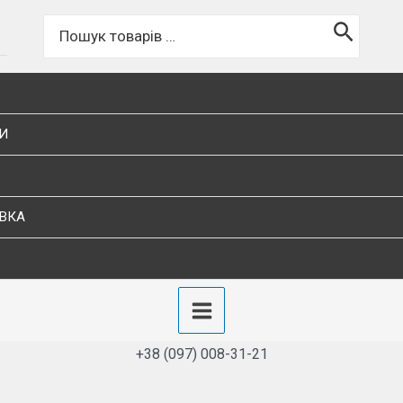
икач
Пошук
для:
И
АВКА
Main
+38 (097) 008-31-21
Menu