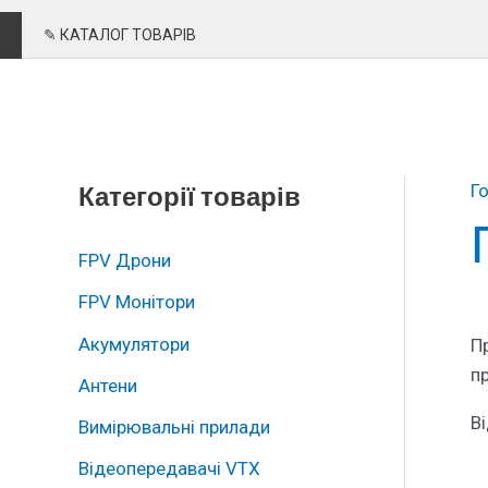
✎ КАТАЛОГ ТОВАРІВ
Категорії товарів
Г
FPV Дрони
FPV Монітори
Акумулятори
П
пр
Антени
В
Вимірювальні прилади
Відеопередавачі VTX