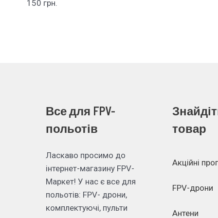
150
грн.
Все для FPV-
Знайдіт
польотів
товар
Ласкаво просимо до
Акційні про
інтернет-магазину FPV-
Маркет! У нас є все для
FPV-дрони
польотів: FPV- дрони,
комплектуючі, пульти
Антени