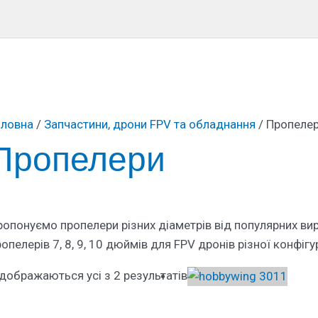
оловна
/
Запчастини, дрони FPV та обладнання
/ Пропеле
Пропелери
ропонуємо пропелери різних діаметрів від популярних вир
опелерів 7, 8, 9, 10 дюймів для FPV дронів різної конфігур
ідображаються усі з 2 результатів