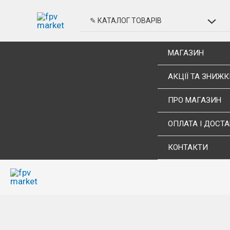
Перейти
до
Перем
✎ КАТАЛОГ ТОВАРІВ
вмісту
меню
МАГАЗИН
АКЦІЇ ТА ЗНИЖК
ПРО МАГАЗИН
ОПЛАТА І ДОСТ
КОНТАКТИ