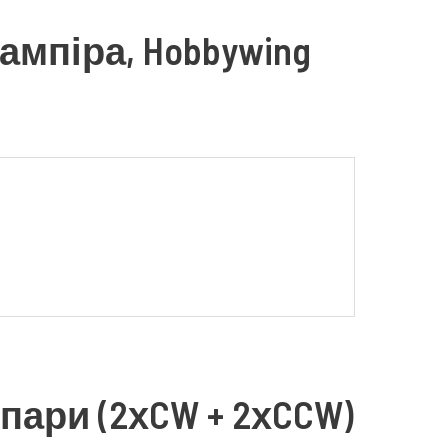
ампіра, Hobbywing
2 пари (2хCW + 2хCCW)