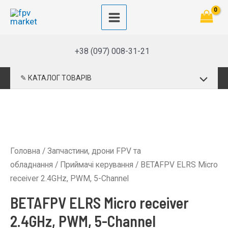
Перейти
до
Main
вмісту
Menu
+38 (097) 008-31-21
Перемик
✎ КАТАЛОГ ТОВАРІВ
меню
Головна
/
Запчастини, дрони FPV та
обладнання
/
Приймачі керування
/ BETAFPV ELRS Micro
receiver 2.4GHz, PWM, 5-Channel
BETAFPV ELRS Micro receiver
2.4GHz, PWM, 5-Channel