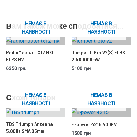
НЕМАЄ В
НЕМАЄ В
Вам також може сподобатися…
НАЯВНОСТІ
НАЯВНОСТІ
RadioMaster TX12 MKII
Jumper T-Pro V2(S) ELRS
ELRS M2
2.4G 1000mW
6350
грн.
5100
грн.
НЕМАЄ В
НЕМАЄ В
Схожі товари
НАЯВНОСТІ
НАЯВНОСТІ
TBS Triumph Antenna
E-power 4215 400KV
5.8GHz SMA 85mm
1500
грн.