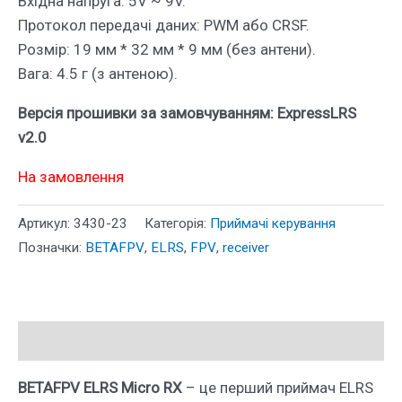
Вхідна напруга: 5V ~ 9V.
Протокол передачі даних: PWM або CRSF.
Розмір: 19 мм * 32 мм * 9 мм (без антени).
Вага: 4.5 г (з антеною).
Версія прошивки за замовчуванням: ExpressLRS
v2.0
На замовлення
Артикул:
3430-23
Категорія:
Приймачі керування
Позначки:
BETAFPV
,
ELRS
,
FPV
,
receiver
Опис
BETAFPV ELRS Micro RX
– це перший приймач ELRS