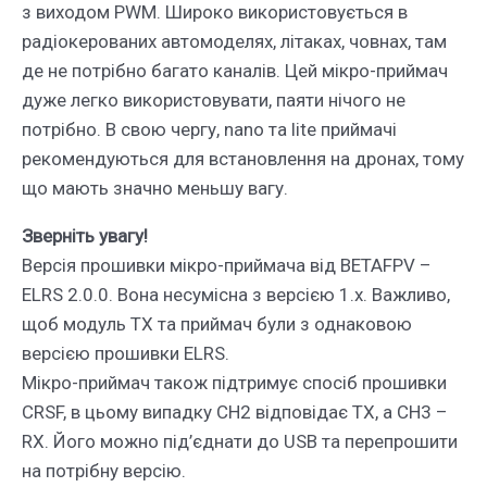
з виходом PWM. Широко використовується в
радіокерованих автомоделях, літаках, човнах, там
де не потрібно багато каналів. Цей мікро-приймач
дуже легко використовувати, паяти нічого не
потрібно. В свою чергу, nano та lite приймачі
рекомендуються для встановлення на дронах, тому
що мають значно меньшу вагу.
Зверніть увагу!
Версія прошивки мікро-приймача від BETAFPV –
ELRS 2.0.0. Вона несумісна з версією 1.x. Важливо,
щоб модуль TX та приймач були з однаковою
версією прошивки ELRS.
Мікро-приймач також підтримує спосіб прошивки
CRSF, в цьому випадку CH2 відповідає TX, а CH3 –
RX. Його можно під’єднати до USB та перепрошити
на потрібну версію.