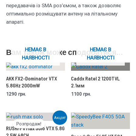
передавачів із SMA роз’ємом, а також дозволяє
оптимально розміщувати антену на літальному
апараті.
НЕМАЄ В
НЕМАЄ В
Вам також може сподобатися…
НАЯВНОСТІ
НАЯВНОСТІ
AKK FX2-Dominator VTX
Caddx Ratel 2 1200TVL
5.8GHz 2000mW
2.1мм
1290
грн.
1100
грн.
Акція!
Розпродаж!
RUSHFPV Max Solo VTX 5.8G
2.5W 48CH