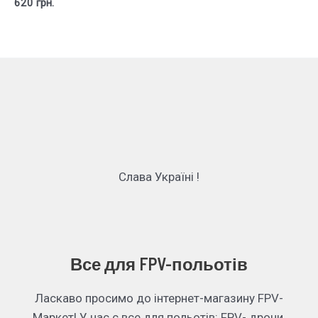
620
грн.
Слава Україні !
Все для FPV-польотів
Ласкаво просимо до інтернет-магазину FPV-
Маркет! У нас є все для польотів: FPV- дрони,