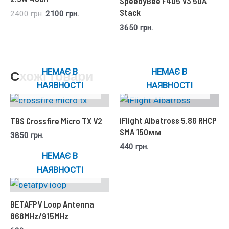
SpeedyBee F405 V3 50A
Stack
2400
грн.
2100
грн.
3650
грн.
НЕМАЄ В
НЕМАЄ В
Схожі товари
НАЯВНОСТІ
НАЯВНОСТІ
iFlight Albatross 5.8G RHCP
TBS Crossfire Micro TX V2
SMA 150мм
3850
грн.
440
грн.
НЕМАЄ В
НАЯВНОСТІ
BETAFPV Loop Antenna
868MHz/915MHz