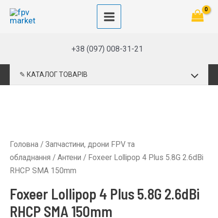
Перейти
до
Main
вмісту
Menu
+38 (097) 008-31-21
Перемик
✎ КАТАЛОГ ТОВАРІВ
меню
Головна
/
Запчастини, дрони FPV та
обладнання
/
Антени
/ Foxeer Lollipop 4 Plus 5.8G 2.6dBi
RHCP SMA 150mm
Foxeer Lollipop 4 Plus 5.8G 2.6dBi
RHCP SMA 150mm