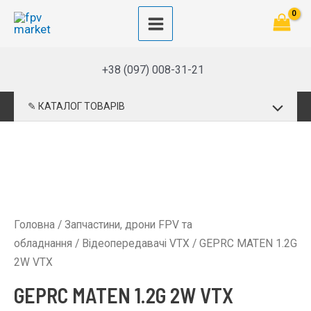
Перейти
до
Main
вмісту
Menu
+38 (097) 008-31-21
Перемик
✎ КАТАЛОГ ТОВАРІВ
меню
Головна
/
Запчастини, дрони FPV та
обладнання
/
Відеопередавачі VTX
/ GEPRC MATEN 1.2G
2W VTX
GEPRC MATEN 1.2G 2W VTX