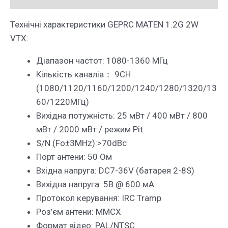
Технічні характеристики GEPRC MATEN 1.2G 2W
VTX:
Діапазон частот: 1080-1360 МГц
Кількість каналів： 9CH
(1080/1120/1160/1200/1240/1280/1320/13
60/1220МГц)
Вихідна потужність: 25 мВт / 400 мВт / 800
мВт / 2000 мВт / режим Pit
S/N (Fo±3MHz):>70dBc
Порт антени: 50 Ом
Вхідна напруга: DC7-36V (батарея 2-8S)
Вихідна напруга: 5В @ 600 мА
Протокол керування: IRC Tramp
Роз’єм антени: MMCX
Формат відео: PAL/NTSC