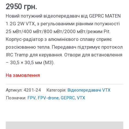
2950
грн.
Новий потужний відеопередавач від GEPRC MATEN
1.2G 2W VTX, з регульованими рівнями потужності
25 мВт/400 мВт/800 мВт/2000 мВт/режим Pit.
Корпус-радіатор з алюмінієвого сплаву сприяє
розсіюванню тепла. Передавач підтримує протокол
IRC Tramp для керування. Отвори для встановлення
– 30,5 × 30,5 мм (M3).
На замовлення
Артикул:
4201-24
Категорія:
Відеопередавачі VTX
Позначки:
FPV
,
FPV-drone
,
GEPRC
,
VTX
Опис