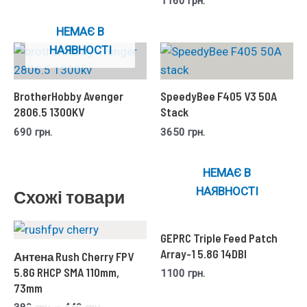
1160
грн.
НЕМАЄ В
НАЯВНОСТІ
BrotherHobby Avenger
SpeedyBee F405 V3 50A
2806.5 1300KV
Stack
690
грн.
3650
грн.
НЕМАЄ В
НАЯВНОСТІ
Схожі товари
GEPRC Triple Feed Patch
Array-1 5.8G 14DBI
Антена Rush Cherry FPV
5.8G RHCP SMA 110mm,
1100
грн.
73mm