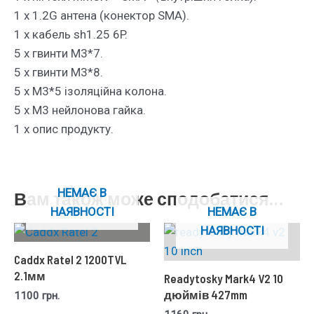
1 x 1.2G антена (конектор SMA).
1 x кабель sh1.25 6P.
5 х гвинти M3*7.
5 х гвинти M3*8.
5 x M3*5 ізоляційна колона.
5 x M3 нейлонова гайка.
1 x опис продукту.
НЕМАЄ В
Вам також може сподобатися…
НАЯВНОСТІ
НЕМАЄ В
НАЯВНОСТІ
Caddx Ratel 2 1200TVL
2.1мм
Readytosky Mark4 V2 10
дюймів 427mm
1100
грн.