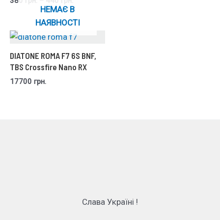
380
грн.
–
440
грн.
НЕМАЄ В
НАЯВНОСТІ
DIATONE ROMA F7 6S BNF,
TBS Crossfire Nano RX
17700
грн.
Слава Україні !