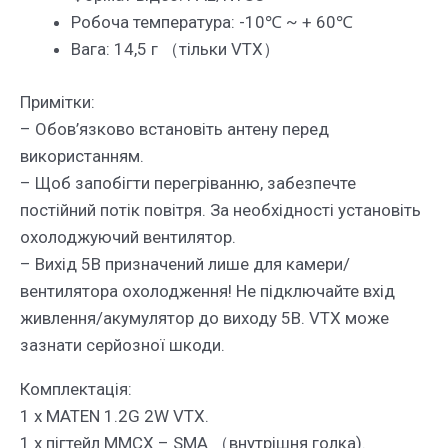
Робоча температура: -10℃ ~ + 60℃
Вага: 14,5 г （тільки VTX）
Примітки:
– Обов’язково встановіть антену перед
використанням.
– Щоб запобігти перегріванню, забезпечте
постійний потік повітря. За необхідності установіть
охолоджуючий вентилятор.
– Вихід 5В призначений лише для камери/
вентилятора охолодження! Не підключайте вхід
живлення/акумулятор до виходу 5В. VTX може
зазнати серйозної шкоди.
Комплектація:
1 x MATEN 1.2G 2W VTX.
1 x пігтейл MMCX – SMA （внутрішня голка).