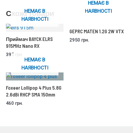
НЕМАЄ В
НЕМАЄ В
НАЯВНОСТІ
Схожі товари
НАЯВНОСТІ
GEPRC MATEN 1.2G 2W VTX
Приймач BAYCK ELRS
2950
грн.
915MHz Nano RX
395
грн.
НЕМАЄ В
НАЯВНОСТІ
Foxeer Lollipop 4 Plus 5.8G
2.6dBi RHCP SMA 150mm
460
грн.