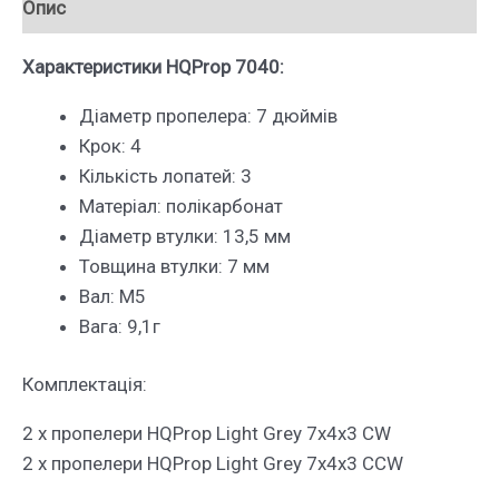
Опис
2хCCW)
кількість
Характеристики HQProp 7040:
Діаметр пропелера: 7 дюймів
Крок: 4
Кількість лопатей: 3
Матеріал: полікарбонат
Діаметр втулки: 13,5 мм
Товщина втулки: 7 мм
Вал: M5
Вага: 9,1г
Комплектація:
2 х пропелери HQProp Light Grey 7x4x3 CW
2 х пропелери HQProp Light Grey 7x4x3 CCW