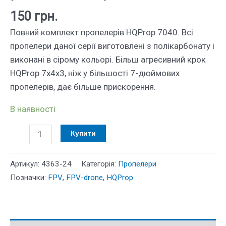
150
грн.
Повний комплект пропелерів HQProp 7040. Всі
пропелери даної серії виготовлені з полікарбонату і
виконані в сірому кольорі. Більш агресивний крок
HQProp 7x4x3, ніж у більшості 7-дюймових
пропелерів, дає більше прискорення.
В наявності
HQProp
Купити
7040
3
Артикул:
4363-24
Категорія:
Пропелери
лопаті,
Позначки:
FPV
,
FPV-drone
,
HQProp
2
пари
(2хCW
+