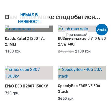
НЕМАЄ В
Вам також може сподобатися…
НАЯВНОСТІ
Акція!
Розпродаж!
Caddx Ratel 2 1200TVL
RUSHFPV Max Solo VTX 5.8G
2.1мм
2.5W 48CH
1100
грн.
2400
грн.
2100
грн.
SpeedyBee F405 V3 50A
EMAX ECO II 2807 1300KV
Stack
720
грн.
3650
грн.