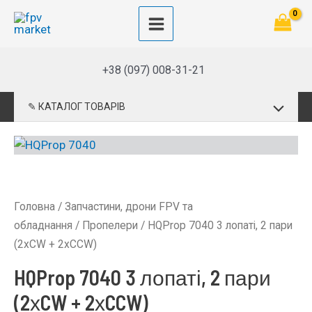
Перейти
до
Main
вмісту
Menu
+38 (097) 008-31-21
Перемик
✎ КАТАЛОГ ТОВАРІВ
меню
Головна
/
Запчастини, дрони FPV та
обладнання
/
Пропелери
/ HQProp 7040 3 лопаті, 2 пари
(2хCW + 2хCCW)
HQProp 7040 3 лопаті, 2 пари
(2хCW + 2хCCW)