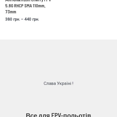
5.8G RHCP SMA 110mm,
73mm
380
грн.
–
440
грн.
Слава Україні !
Все для FPV-польотів