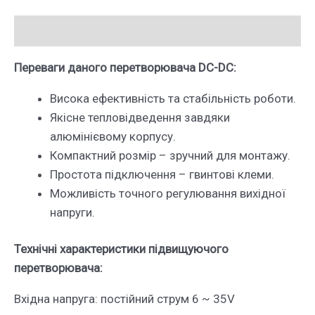
35V
на
Опис
6-
55V
Переваги даного перетворювача DC-DC:
кількість
Висока ефективність та стабільність роботи.
Якісне тепловідведення завдяки
алюмінієвому корпусу.
Компактний розмір – зручний для монтажу.
Простота підключення – гвинтові клеми.
Можливість точного регулювання вихідної
напруги.
Технічні характеристики підвищуючого
перетворювача:
Вхідна напруга: постійний струм 6 ~ 35V