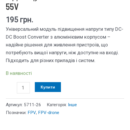
55V
195
грн.
Універсальний модуль підвищення напруги типу DC-
DC Boost Converter з алюмінієвим корпусом –
надійне рішення для живлення пристроїв, що
потребують вищої напруги, ніж доступне на вході.
Підходить для різних приладів і систем.
В наявності
Перетворювач
Купити
DC-
DC
Артикул:
5711-26
Категорія:
Інше
підвищуючий
Позначки:
FPV
,
FPV-drone
200W
6-