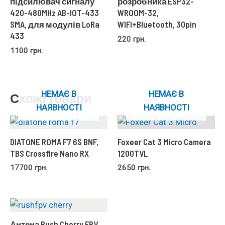
підсилювач сигналу
розробника ESP32-
420-480MHz AB-IOT-433
WROOM-32,
SMA, для модулів LoRa
WIFI+Bluetooth, 30pin
433
220
грн.
1100
грн.
НЕМАЄ В
НЕМАЄ В
Схожі товари
НАЯВНОСТІ
НАЯВНОСТІ
DIATONE ROMA F7 6S BNF,
Foxeer Cat 3 Micro Camera
TBS Crossfire Nano RX
1200TVL
17700
грн.
2650
грн.
Антена Rush Cherry FPV