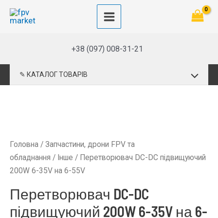
Перейти
до
Main
вмісту
Menu
+38 (097) 008-31-21
Перемик
✎ КАТАЛОГ ТОВАРІВ
меню
Головна
/
Запчастини, дрони FPV та
обладнання
/
Інше
/ Перетворювач DC-DC підвищуючий
200W 6-35V на 6-55V
Перетворювач DC-DC
підвищуючий 200W 6-35V на 6-