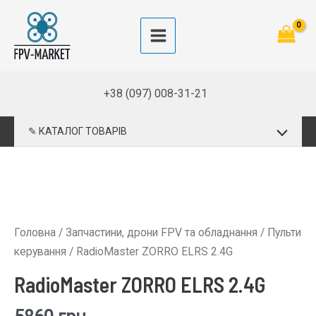
Перейти
до
Main
вмісту
Menu
+38 (097) 008-31-21
Перемик
✎ КАТАЛОГ ТОВАРІВ
меню
Головна
/
Запчастини, дрони FPV та обладнання
/
Пульти
керування
/ RadioMaster ZORRO ELRS 2.4G
RadioMaster ZORRO ELRS 2.4G