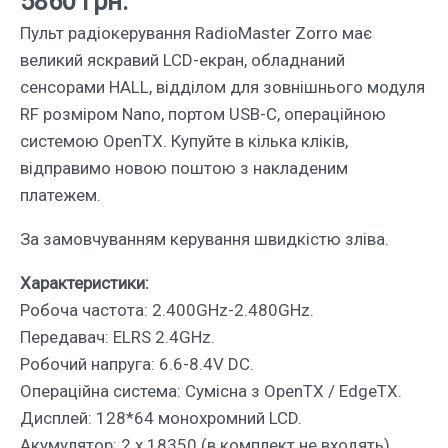
5860
грн.
Пульт радіокерування RadioMaster Zorro має
великий яскравий LCD-екран, обладнаний
сенсорами HALL, відділом для зовнішнього модуля
RF розміром Nano, портом USB-C, операційною
системою OpenTX. Купуйте в кілька кліків,
відправимо новою поштою з накладеним
платежем.
За замовчуванням керування швидкістю зліва.
Характеристики:
Робоча частота: 2.400GHz-2.480GHz.
Передавач: ELRS 2.4GHz.
Робочий напруга: 6.6-8.4V DC.
Операційна система: Сумісна з OpenTX / EdgeTX.
Дисплей: 128*64 монохромний LCD.
Акумулятор: 2 x 18350 (в комплект не входять).