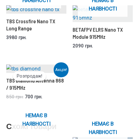
НАЯВНОСТІ
НЕМАЄ В
НАЯВНОСТІ
TBS Crossfire Nano TX
Long Range
BETAFPV ELRS Nano TX
Module 915MHz
3980
грн.
2090
грн.
Акція!
Розпродаж!
TBS Diamond Antenna 868
/ 915MHz
850
грн.
700
грн.
НЕМАЄ В
НАЯВНОСТІ
НЕМАЄ В
Схожі товари
НАЯВНОСТІ