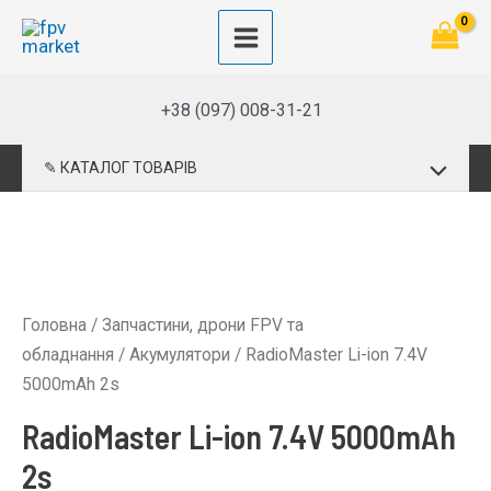
Перейти
до
Main
вмісту
Menu
+38 (097) 008-31-21
Перемик
✎ КАТАЛОГ ТОВАРІВ
меню
Головна
/
Запчастини, дрони FPV та
обладнання
/
Акумулятори
/ RadioMaster Li-ion 7.4V
5000mAh 2s
RadioMaster Li-ion 7.4V 5000mAh
2s