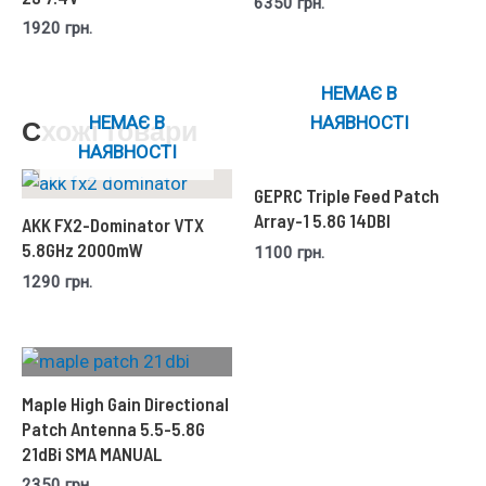
6350
грн.
1920
грн.
НЕМАЄ В
НЕМАЄ В
НАЯВНОСТІ
Схожі товари
НАЯВНОСТІ
GEPRC Triple Feed Patch
Array-1 5.8G 14DBI
AKK FX2-Dominator VTX
5.8GHz 2000mW
1100
грн.
1290
грн.
Maple High Gain Directional
Patch Antenna 5.5-5.8G
21dBi SMA MANUAL
2350
грн.