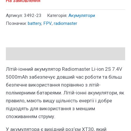
На замовлення
Артикул:
3492-23
Категорія:
Акумулятори
Позначки:
battery
,
FPV
,
radiomaster
Опис
Літій-іонний акумулятор Radiomaster Li-ion 2S 7.4V
5000mAh забезпечує довший час роботи та більш
безпечне використання порівняно з літій-
полімерними батареями. Літій-іонні акумулятори, як
правило, мають вищу щільність енергії і добре
підходять для використання з меншим
споживанням струму.
У акумулятора є вихідний роз’єм XT30, який