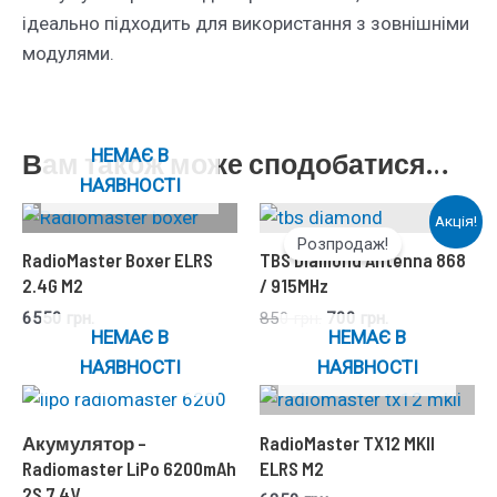
ідеально підходить для використання з зовнішніми
модулями.
НЕМАЄ В
Вам також може сподобатися…
НАЯВНОСТІ
Акція!
Розпродаж!
RadioMaster Boxer ELRS
TBS Diamond Antenna 868
2.4G M2
/ 915MHz
6550
грн.
850
грн.
700
грн.
НЕМАЄ В
НЕМАЄ В
НАЯВНОСТІ
НАЯВНОСТІ
Акумулятор –
RadioMaster TX12 MKII
Radiomaster LiPo 6200mAh
ELRS M2
2S 7.4V