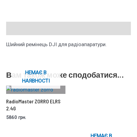
Опис
Шийний ремінець DJI для радіоапаратури.
НЕМАЄ В
Вам також може сподобатися…
НАЯВНОСТІ
RadioMaster ZORRO ELRS
2.4G
5860
грн.
НЕМАЄ В