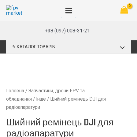
Перейти
до
Main
вмісту
Menu
+38 (097) 008-31-21
Перемик
✎ КАТАЛОГ ТОВАРІВ
меню
Головна
/
Запчастини, дрони FPV та
обладнання
/
Інше
/ Шийний ремінець DJI для
радіоапаратури
Шийний ремінець DJI для
радіоапаратури