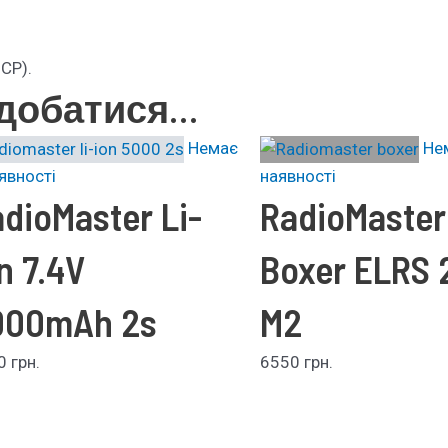
HCP).
одобатися…
Немає
Не
явності
наявності
dioMaster Li-
RadioMaster
n 7.4V
Boxer ELRS 
000mAh 2s
M2
90
грн.
6550
грн.