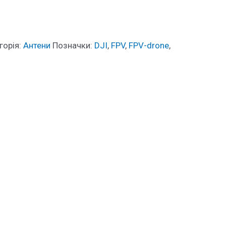
горія:
Антени
Позначки:
DJI
,
FPV
,
FPV-drone
,