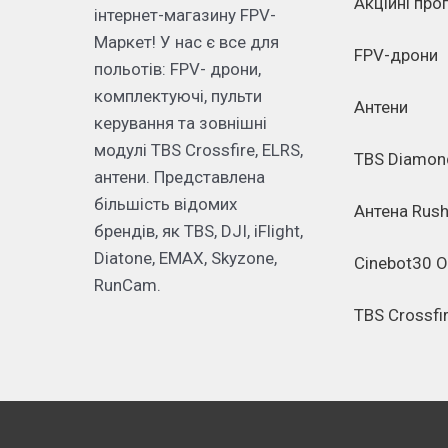
Акційні про
інтернет-магазину FPV-
Маркет! У нас є все для
FPV-дрони
польотів: FPV- дрони,
комплектуючі, пульти
Антени
керування та зовнішні
модулі TBS Crossfire, ELRS,
TBS Diamon
антени. Представлена
більшість відомих
Антена Rush
брендів, як TBS, DJI, iFlight,
Diatone, EMAX, Skyzone,
Cinebot30 O3
RunCam.
TBS Crossfi