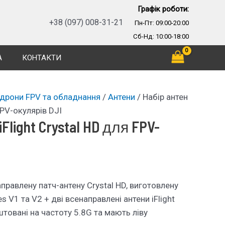
Графік роботи:
+38 (097) 008-31-21
Пн-Пт: 09:00-20:00
Сб-Нд: 10:00-18:00
А
КОНТАКТИ
 дрони FPV та обладнання
/
Антени
/ Набір антен
 FPV-окулярів DJI
Flight Crystal HD для FPV-
правлену патч-антену Crystal HD, виготовлену
s V1 та V2 + дві всенаправлені антени iFlight
штовані на частоту 5.8G та мають ліву