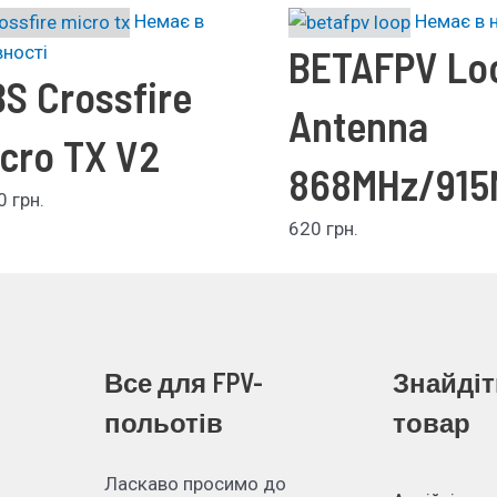
Немає в
Немає в 
вності
BETAFPV Lo
S Crossfire
Antenna
cro TX V2
868MHz/915
50
грн.
620
грн.
Все для FPV-
Знайдіт
польотів
товар
Ласкаво просимо до