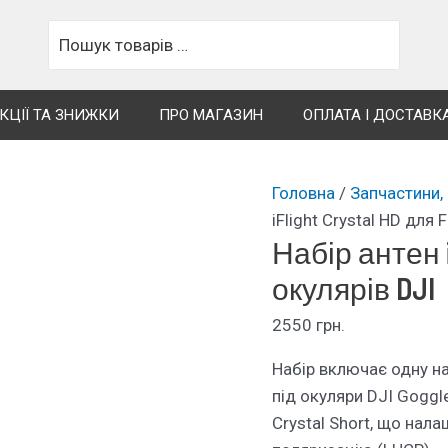
Пошук
для:
КЦІЇ ТА ЗНИЖКИ
ПРО МАГАЗИН
ОПЛАТА І ДОСТАВК
Головна
/
Запчастини,
iFlight Crystal HD для
Набір антен i
окулярів DJI
2550
грн.
Набір включає одну на
під окуляри DJI Goggle
Crystal Short, що нала