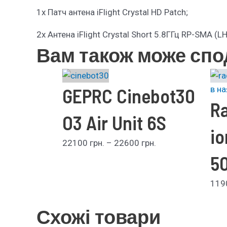
1х Патч антена iFlight Crystal HD Patch;
2х Антена iFlight Crystal Short 5.8ГГц RP-SMA (L
Вам також може сп
GEPRC Cinebot30
в на
Ra
O3 Air Unit 6S
io
22100
грн.
–
22600
грн.
5
11
Схожі товари