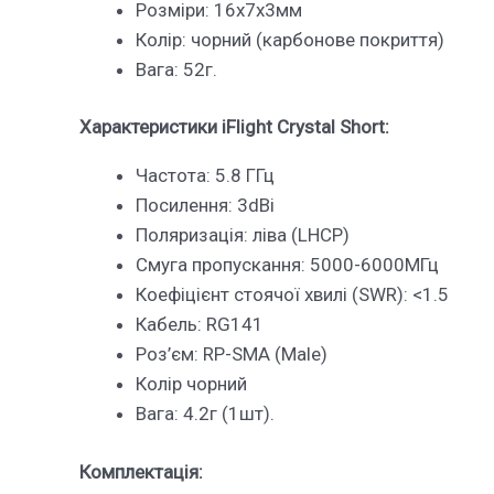
Розміри: 16х7х3мм
Колір: чорний (карбонове покриття)
Вага: 52г.
Характеристики iFlight Crystal Short:
Частота: 5.8 ГГц
Посилення: 3dBi
Поляризація: ліва (LHCP)
Смуга пропускання: 5000-6000МГц
Коефіцієнт стоячої хвилі (SWR): <1.5
Кабель: RG141
Роз’єм: RP-SMA (Male)
Колір чорний
Вага: 4.2г (1шт).
Комплектація: